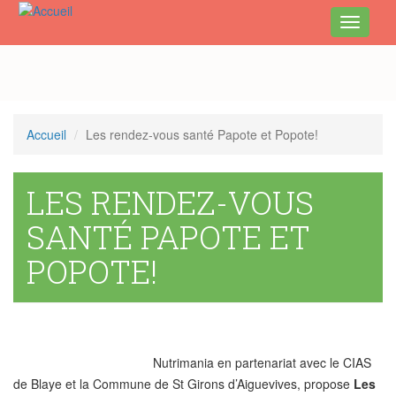
Toggle
navigati
Aller
au
contenu
principal
Accueil
Les rendez-vous santé Papote et Popote!
LES RENDEZ-VOUS
SANTÉ PAPOTE ET
POPOTE!
Nutrimania en partenariat avec le CIAS
de Blaye et la Commune de St Girons d’Aiguevives, propose
Les