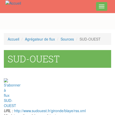
Toggle
navigati
Aller
au
contenu
principal
Accueil
Agrégateur de flux
Sources
SUD-OUEST
SUD-OUEST
URL :
http://www.sudouest.fr/gironde/blaye/rss.xml