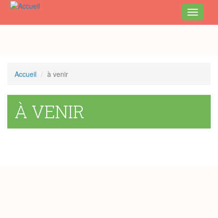
Toggle
navigati
Aller
au
contenu
principal
Accueil
à venir
À VENIR